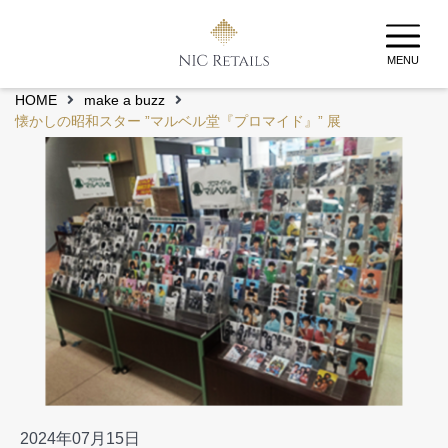
MENU
HOME
make a buzz
懐かしの昭和スター ”マルベル堂『プロマイド』” 展
2024年07月15日