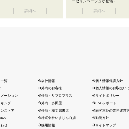
ーセリンベージュが登場♪
詳細へ
詳細へ
ド一覧
会社情報
個人情報保護方針
索
外商のお客様
個人情報のお取扱い
ォメーション
外商・リブロプラス
サイトポリシー
ンキング
外商・多田屋
ESGレポート
インストア
外商・積文館書店
顧客本位の業務運営
buzz
株式会社いまじん白揚
勧誘方針
合わせ
採用情報
サイトマップ