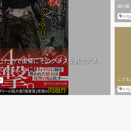
紙の梟
いじ
したので復讐にそのクラス全員でデス
てやることにした
こども
ー
いじ