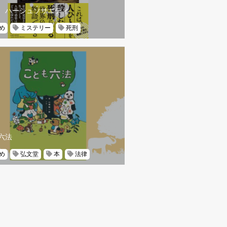
 ハーシュソサエティ
め
ミステリー
死刑
六法
め
弘文堂
本
法律