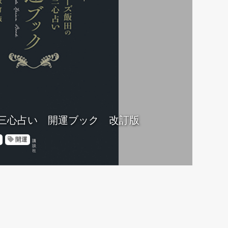
三心占い 開運ブック 改訂版
開運