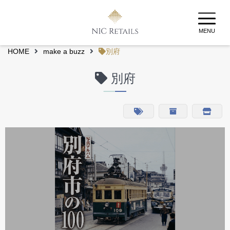
MENU
HOME
make a buzz
別府
別府