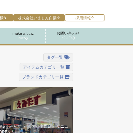
様
株式会社いまじん白揚
採用情報
make a
お問い合わせ
buzz
INQUIRY
buzz
タグ一覧
アイテムカテゴリ一覧
ブランドカテゴリ一覧
OKSえみたす アピタ江南西店」リニュ
OPEN！