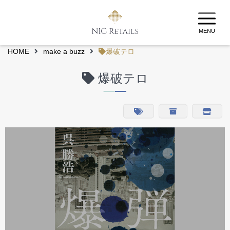
MENU
HOME
make a buzz
爆破テロ
爆破テロ