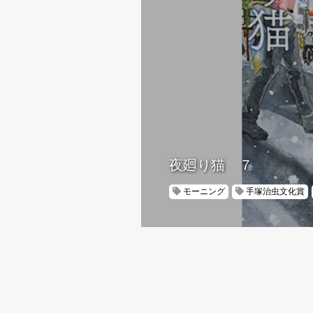
夜廻り猫 ７
モーニング
手塚治虫文化賞