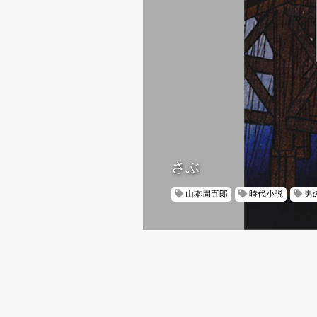
さぶ
山本周五郎
時代小説
男