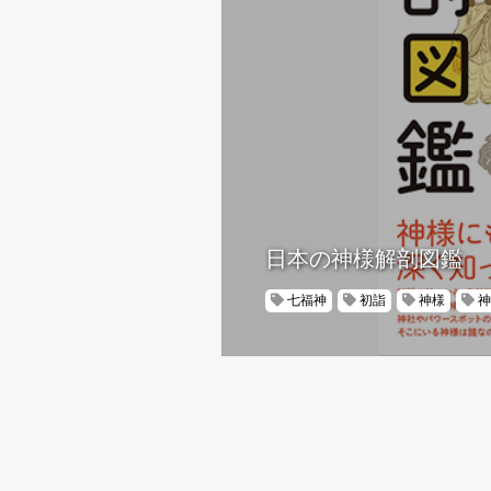
日本の神様解剖図鑑
七福神
初詣
神様
神