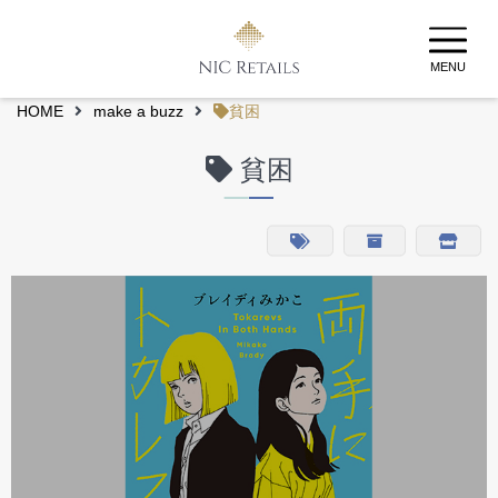
MENU
HOME
make a buzz
貧困
貧困