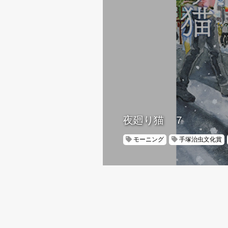
夜廻り猫 ７
モーニング
手塚治虫文化賞