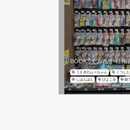
BOOKSえみたす 江南
うさぎのムーちゃん
くつした
しばんばん
ぴよこ豆
鉄