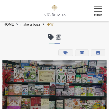
MENU
HOME
make a buzz
雲
雲