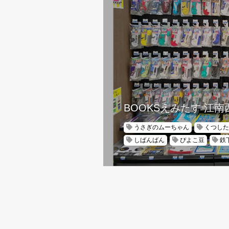
BOOKSえみたす 江南
うさぎのムーちゃん
くつした
しばんばん
ぴよこ豆
鉄