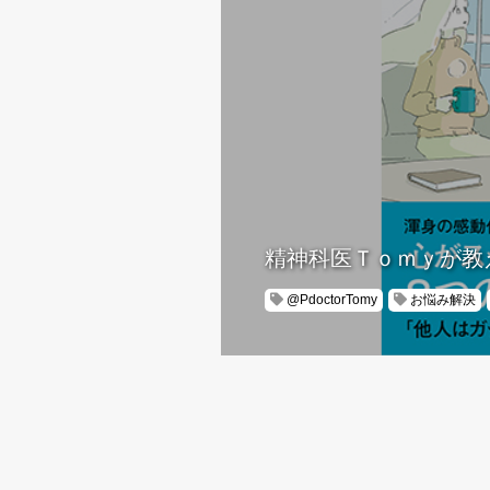
精神科医Ｔｏｍｙが教
@PdoctorTomy
お悩み解決