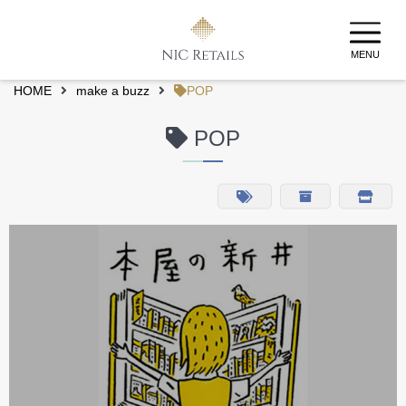
MENU
HOME
make a buzz
POP
POP