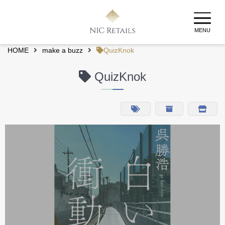
MENU
HOME
make a buzz
QuizKnok
QuizKnok