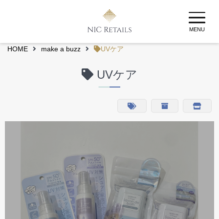
MENU
HOME
make a buzz
UVケア
UVケア