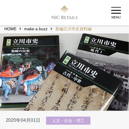
MENU
HOME
make a buzz
新編立川市史資料編
2020年04月01日
人文・社会・理工