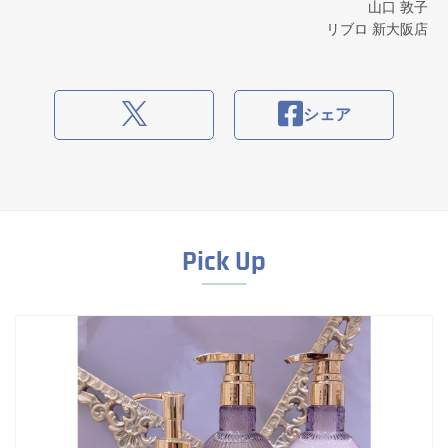
山口 敦子
リブロ 新大阪店
シェア
Pick Up