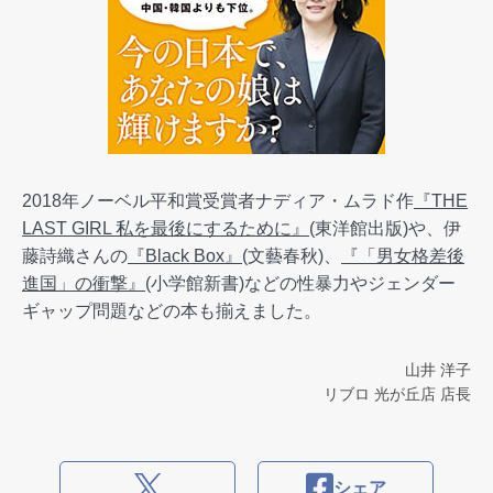
2018年ノーベル平和賞受賞者ナディア・ムラド作
『THE
LAST GIRL 私を最後にするために』
(東洋館出版)や、伊
藤詩織さんの
『Black Box』
(文藝春秋)、
『「男女格差後
進国」の衝撃』
(小学館新書)などの性暴力やジェンダー
ギャップ問題などの本も揃えました。
山井 洋子
リブロ 光が丘店 店長
シェア