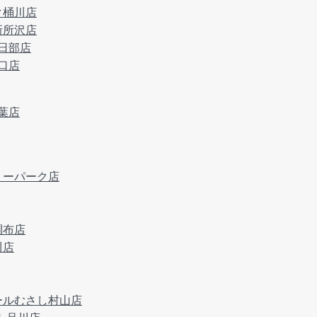
ク桶川店
新所沢店
春日部店
川口店
の葉店
リーパーク店
調布店
川店
ールむさし村山店