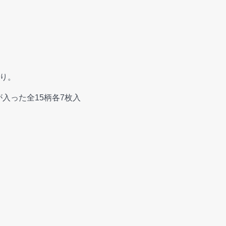
入り。
が入った全15柄各7枚入