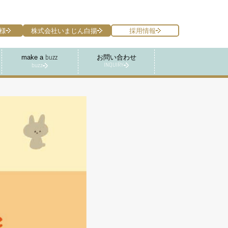
様
株式会社いまじん白揚
採用情報
make a
お問い合わせ
buzz
INQUIRY
buzz