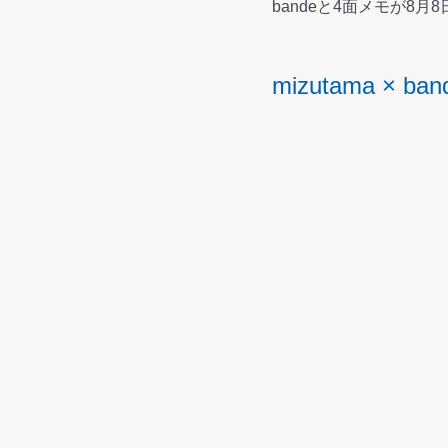
bandeと4面メモが8月
mizutama × ban