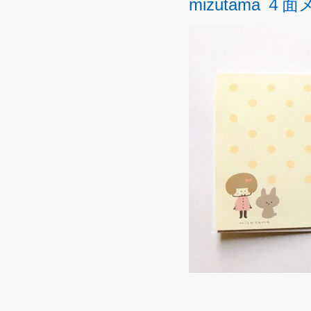
mizutama ４面