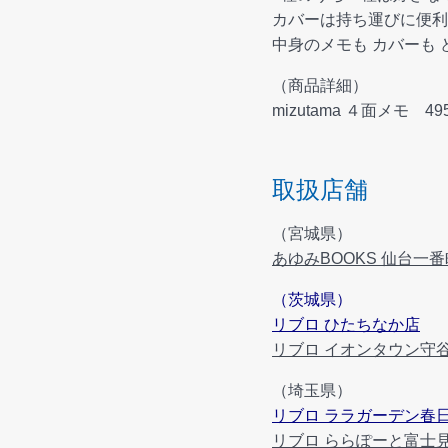
カバーは持ち運びに便利
中身のメモも カバーも
（商品詳細）
mizutama ４面メモ 
取扱店舗
（宮城県）
あゆみBOOKS 仙台一
（茨城県）
リブロ ひたちなか店
リブロ イオンタウン守
（埼玉県）
リブロ ララガーデン春
リブロ ららぽーと富士