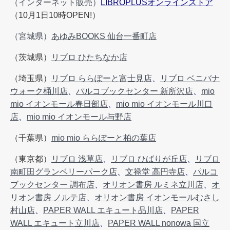
（インターネット販売）
LIBROPLUSオンラインストア
（10月1日10時OPEN!）
（宮城県）
あゆみBOOKS 仙台一番町店
（茨城県）
リブロ ひたちなか店
（埼玉県）
リブロ ららぽーと富士見店
、
リブロ ベニバナ
ウォーク桶川店
、
パルコブックセンター 新所沢店
、
mio
mio イオンモール春日部店
、
mio mio イオンモール川口
店
、
mio mio イオンモール与野店
（千葉県）
mio mio ららぽーと柏の葉店
（東京都）
リブロ 浅草店
、
リブロ ひばりが丘店
、
リブロ
南町田グランベリーパーク店
、
文禄堂 高円寺店
、
パルコ
ブックセンター 調布店
、
オリオン書房 ルミネ立川店
、
オ
リオン書房 ノルテ店
、
オリオン書房 イオンモールむさし
村山店
、
PAPER WALL エキュート品川店
、
PAPER
WALL エキュート立川店
、
PAPER WALL nonowa 国立