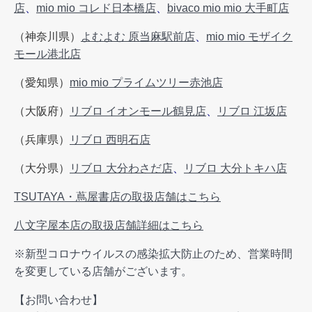
店
、
mio mio コレド日本橋店
、
bivaco mio mio 大手町店
（神奈川県）
よむよむ 原当麻駅前店
、
mio mio モザイク
モール港北店
（愛知県）
mio mio プライムツリー赤池店
（大阪府）
リブロ イオンモール鶴見店
、
リブロ 江坂店
（兵庫県）
リブロ 西明石店
（大分県）
リブロ 大分わさだ店
、
リブロ 大分トキハ店
TSUTAYA・蔦屋書店の取扱店舗はこちら
八文字屋本店の取扱店舗詳細はこちら
※新型コロナウイルスの感染拡大防止のため、営業時間
を変更している店舗がございます。
【お問い合わせ】