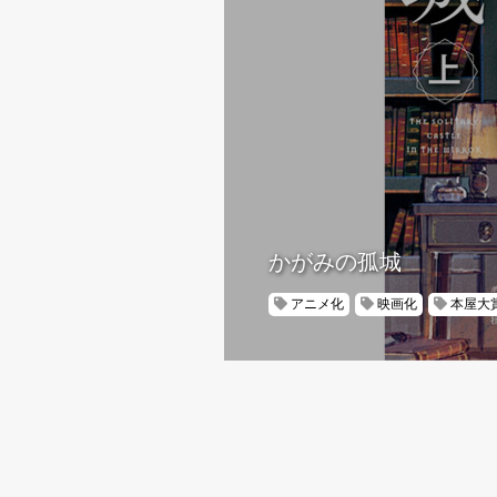
かがみの孤城
アニメ化
映画化
本屋大