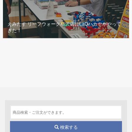
えみたす リーフウォーク稲沢店にLaQハカセがやって
きた！
検索する