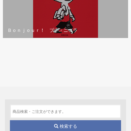
Ｂｏｎｊｏｕｒ！ プチ・ニコラ
検索する