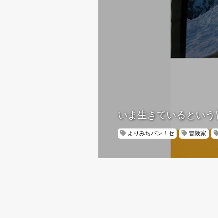
いま生きているという
よりみちパン！セ
冒険家