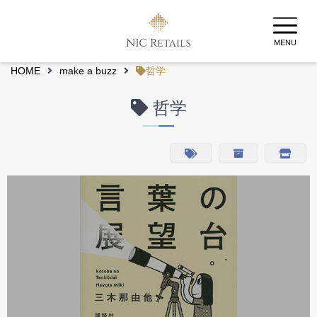
MENU
HOME
make a buzz
哲学
哲学