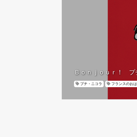
Ｂｏｎｊｏｕｒ！ プ
プチ・ニコラ
フランスのおは