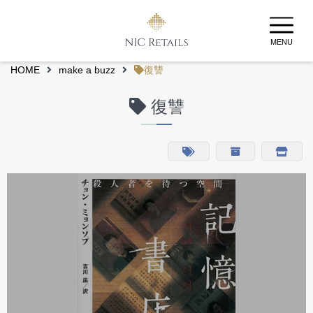
MENU
HOME
make a buzz
復讐
復讐