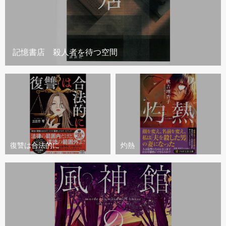
記憶書店 殺人者を待つ空間
復讐は合法的に
灼熱