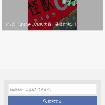
第7回 「あゆみCOMIC大賞」受賞作決定！
検索する