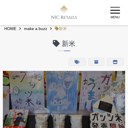
MENU
HOME
make a buzz
新米
新米