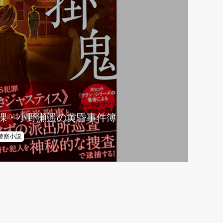
課・小野瀬遥の黄昏事件簿
警察小説