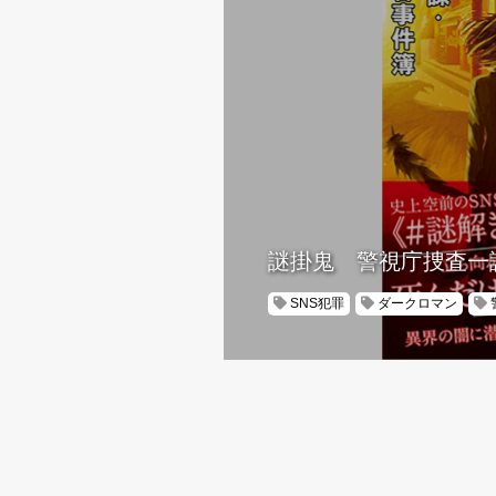
謎掛鬼 警視庁捜査一
SNS犯罪
ダークロマン