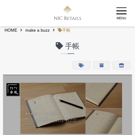
MENU
HOME
make a buzz
手帳
手帳