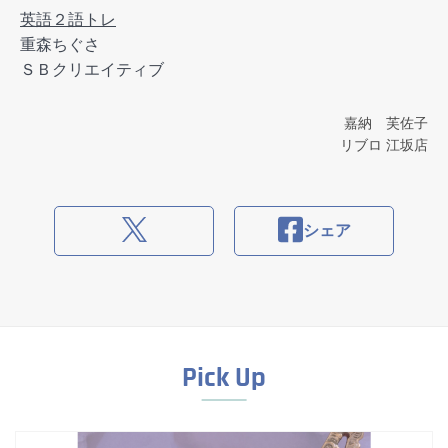
英語２語トレ
重森ちぐさ
ＳＢクリエイティブ
嘉納 芙佐子
リブロ 江坂店
シェア
Pick Up