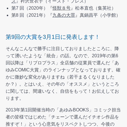
ス
』衿沢世衣子（イースト・プレス）
第7 回（2020年）『
怪獣８号
』松本直也（集英社）
第8 回（2021年）『
九条の大罪
』真鍋昌平（小学館）
第9回の大賞を3月1日に発表します！
そんなこんなで勝手に注目しておりましたところに、降
って湧いたような「統合」の話。なので、2019年の第6
回以降は「リブロプラス」全店舗の従業員で選んだ「あ
ゆみCOMIC大賞」のラインナップとなっております。確
かに微妙な変化がありますね（若干まるくなりました
か？）。とはいえ、その年の「オススメ」というところ
に関しては、間違いなく、自信をもって！お伝えしてお
ります。
2013年第1回開催当時の「あゆみBOOKS」コミック担当
者の皆様ではじめた「チェーンで選んだイチオシ作品を
推すぞ！」という心意気をリスペクトしつつ、今後の