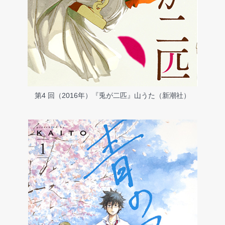
第4 回（2016年）『兎が二匹』山うた（新潮社）