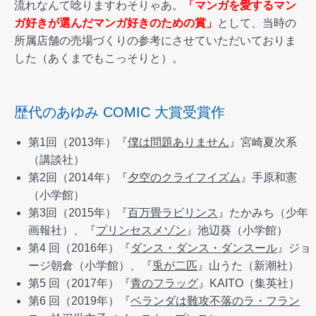
流れなんて唸りますわそりゃあ。
「マンガを愛するマン
ガ好きが選んだマンガ好きのための賞」
として、当時の
所属店舗の売場づくりの参考にさせていただいておりま
した（あくまでもこっそりと）。
歴代のあゆみ COMIC 大賞受賞作
第1回（2013年）『
僕は問題ありません
』宮崎夏次系
（講談社）
第2回（2014年）『
夕空のクライフイズム
』手原和憲
（小学館）
第3回（2015年）『
百万畳ラビリンス
』たかみち（少年
画報社）、『
プリンセスメゾン
』池辺葵（小学館）
第4 回（2016年）『
ダンス・ダンス・ダンスール
』ジョ
ージ朝倉（小学館）、『
兎が二匹
』山うた（新潮社）
第5 回（2017年）『
青のフラッグ
』KAITO（集英社）
第6 回（2019年）『
ベランダは難攻不落のラ・フラン