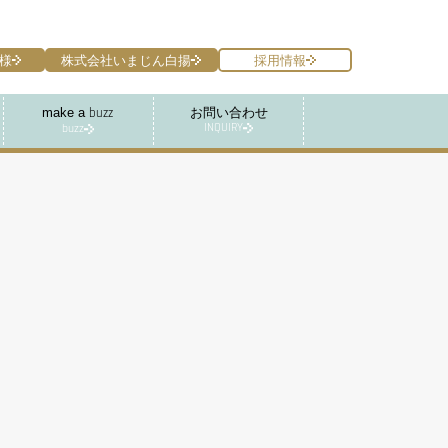
様
株式会社いまじん白揚
採用情報
make a
お問い合わせ
buzz
INQUIRY
buzz