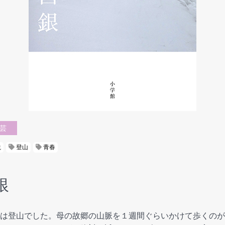
芸
説
登山
青春
銀
は登山でした。母の故郷の山脈を１週間ぐらいかけて歩くのが