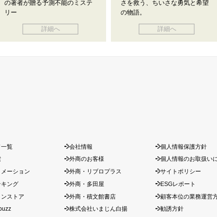
の著者が贈る予測不能のミステ
さを救う、ちいさな勇気と希望
リー
の物語。
詳細へ
詳細へ
ド一覧
会社情報
個人情報保護方針
索
外商のお客様
個人情報のお取扱い
ォメーション
外商・リブロプラス
サイトポリシー
ンキング
外商・多田屋
ESGレポート
インストア
外商・積文館書店
顧客本位の業務運営
buzz
株式会社いまじん白揚
勧誘方針