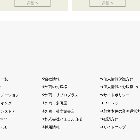
詳細へ
詳細へ
ド一覧
会社情報
個人情報保護方針
索
外商のお客様
個人情報のお取扱い
ォメーション
外商・リブロプラス
サイトポリシー
ンキング
外商・多田屋
ESGレポート
インストア
外商・積文館書店
顧客本位の業務運営
buzz
株式会社いまじん白揚
勧誘方針
合わせ
採用情報
サイトマップ