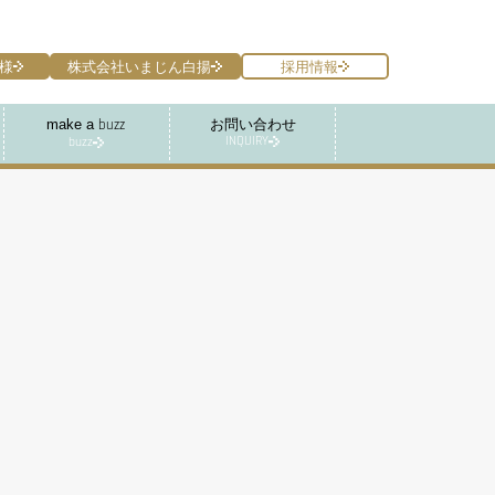
様
株式会社いまじん白揚
採用情報
make a
お問い合わせ
buzz
INQUIRY
buzz