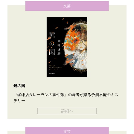
文芸
鏡の国
『珈琲店タレーランの事件簿』の著者が贈る予測不能のミス
テリー
詳細へ
文芸