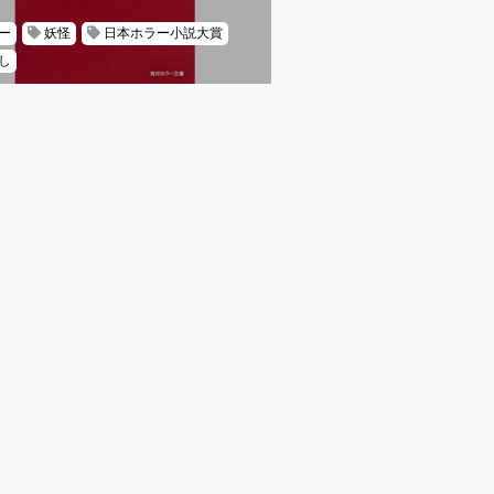
ー
妖怪
日本ホラー小説大賞
し