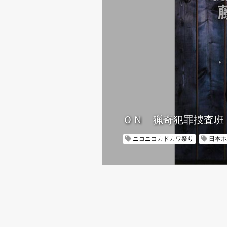
ＯＮ 猟奇犯罪捜査班
ニコニコカドカワ祭り
日本ホ