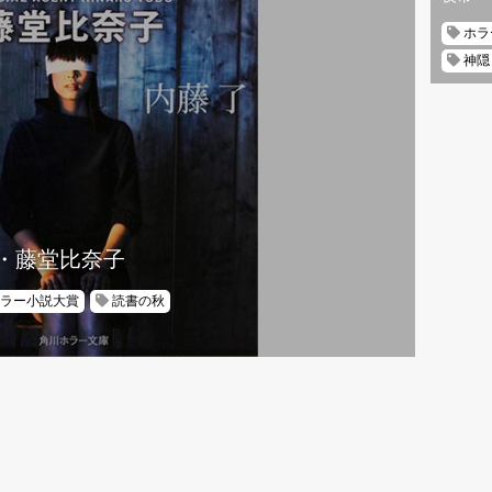
ホラ
神隠
・藤堂比奈子
ラー小説大賞
読書の秋