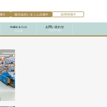
様
株式会社いまじん白揚
採用情報
make a
お問い合わせ
buzz
INQUIRY
buzz