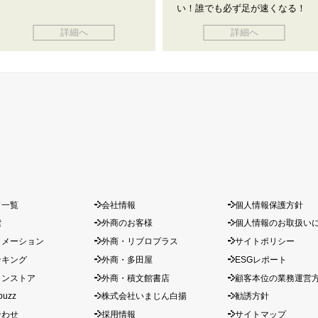
い！誰でも必ず足が速くなる！
詳細へ
詳細へ
ド一覧
会社情報
個人情報保護方針
索
外商のお客様
個人情報のお取扱い
ォメーション
外商・リブロプラス
サイトポリシー
ンキング
外商・多田屋
ESGレポート
インストア
外商・積文館書店
顧客本位の業務運営
buzz
株式会社いまじん白揚
勧誘方針
合わせ
採用情報
サイトマップ