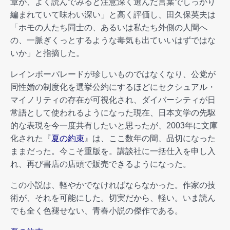
章が、よく読んでみると注意深く選んだ言葉でしっかり
編まれていて味わい深い」と高く評価し、田久保英夫は
「ホモの人たち同士の、あるいは私たち外側の人間へ
の、一脈ぎくっとするような毒気も出ていいはずではな
いか」と指摘した。
レインボーパレードが珍しいものではなくなり、公党が
同性婚の制度化を選挙公約にするほどにセクシュアル・
マイノリティの存在が可視化され、ダイバーシティが日
常語として使われるようになった現在、日本文学の先駆
的な表現を今一度共有したいと思ったが、2003年に文庫
化された『
夏の約束
』は、ここ数年の間、品切になった
ままだった。今こそ重版を。講談社に一括仕入を申し入
れ、再び書店の店頭で販売できるようになった。
この小説は、軽やかでなければならなかった。作家の技
術が、それを可能にした。切実だから、軽い。いま読ん
でも全く色褪せない、青春小説の傑作である。