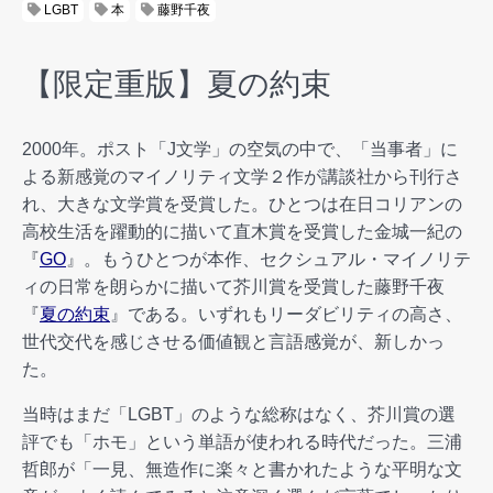
LGBT
本
藤野千夜
【限定重版】夏の約束
2000年。ポスト「J文学」の空気の中で、「当事者」に
よる新感覚のマイノリティ文学２作が講談社から刊行さ
れ、大きな文学賞を受賞した。ひとつは在日コリアンの
高校生活を躍動的に描いて直木賞を受賞した金城一紀の
『
GO
』。もうひとつが本作、セクシュアル・マイノリテ
ィの日常を朗らかに描いて芥川賞を受賞した藤野千夜
『
夏の約束
』である。いずれもリーダビリティの高さ、
世代交代を感じさせる価値観と言語感覚が、新しかっ
た。
当時はまだ「LGBT」のような総称はなく、芥川賞の選
評でも「ホモ」という単語が使われる時代だった。三浦
哲郎が「一見、無造作に楽々と書かれたような平明な文