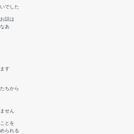
いでした
お話は
なあ
ます
たちから
ません
ことを
められる