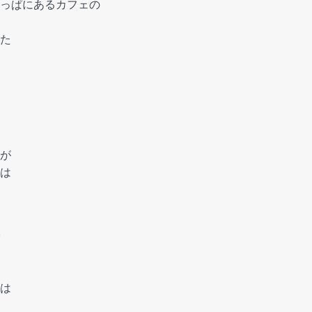
っぱにあるカフェの
た
が
は
は