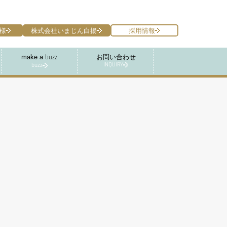
様
株式会社いまじん白揚
採用情報
make a
お問い合わせ
buzz
INQUIRY
buzz