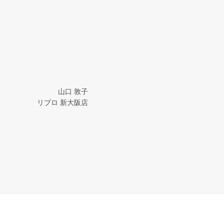
山口 敦子
リブロ 新大阪店