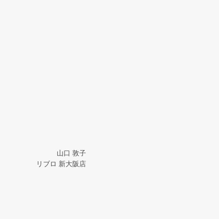
山口 敦子
リブロ 新大阪店