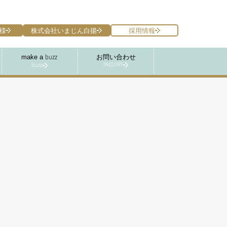
様
株式会社いまじん白揚
採用情報
make a
お問い合わせ
buzz
INQUIRY
buzz