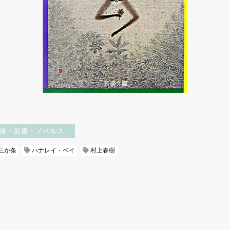
庫・新書・ノベルス
三か条
ハナレイ・ベイ
村上春樹