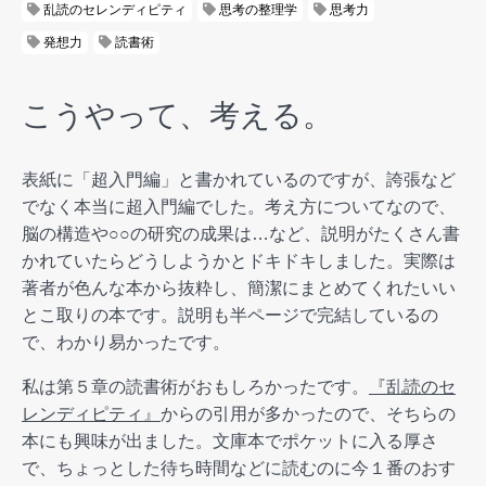
乱読のセレンディピティ
思考の整理学
思考力
発想力
読書術
こうやって、考える。
表紙に「超入門編」と書かれているのですが、誇張など
でなく本当に超入門編でした。考え方についてなので、
脳の構造や○○の研究の成果は…など、説明がたくさん書
かれていたらどうしようかとドキドキしました。実際は
著者が色んな本から抜粋し、簡潔にまとめてくれたいい
とこ取りの本です。説明も半ページで完結しているの
で、わかり易かったです。
私は第５章の読書術がおもしろかったです。
『乱読のセ
レンディピティ』
からの引用が多かったので、そちらの
本にも興味が出ました。文庫本でポケットに入る厚さ
で、ちょっとした待ち時間などに読むのに今１番のおす