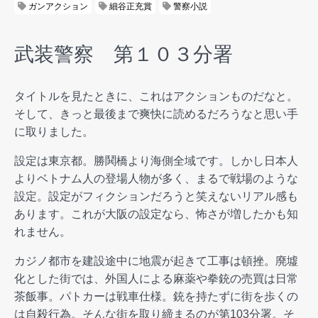
ガンアクション
細谷正充賞
警察小説
武装警察 第１０３分署
タイトルを見たときに、これはアクションものだなと。
そして、きっと最後まで爽快に読めるだろうなと思い手
に取りました。
設定は東京都。勝鬨橋より海側全域です。しかし日本人
よりベトナム人の登場人物が多く、まるで戦場のような
設定。設定がフィクションだろうと笑えないリアル感も
あります。これが大阪の設定なら、怖さが増したかも知
れません。
カジノ都市を建設途中に地震が起きて工事は頓挫。廃墟
化とした街では、外国人による麻薬や拳銃の売買は日常
茶飯事。パトカーは戦車仕様。銃を持たずに街を歩くの
は自殺行為。そんな街を取り締まるのが第103分署。そ