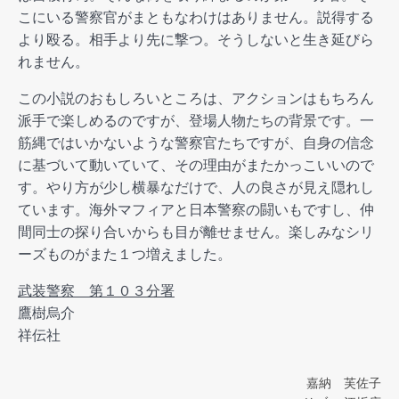
こにいる警察官がまともなわけはありません。説得する
より殴る。相手より先に撃つ。そうしないと生き延びら
れません。
この小説のおもしろいところは、アクションはもちろん
派手で楽しめるのですが、登場人物たちの背景です。一
筋縄ではいかないような警察官たちですが、自身の信念
に基づいて動いていて、その理由がまたかっこいいので
す。やり方が少し横暴なだけで、人の良さが見え隠れし
ています。海外マフィアと日本警察の闘いもですし、仲
間同士の探り合いからも目が離せません。楽しみなシリ
ーズものがまた１つ増えました。
武装警察 第１０３分署
鷹樹烏介
祥伝社
嘉納 芙佐子