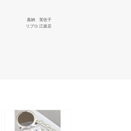
嘉納 芙佐子
リブロ 江坂店