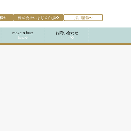
様
株式会社いまじん白揚
採用情報
make a
お問い合わせ
buzz
INQUIRY
buzz