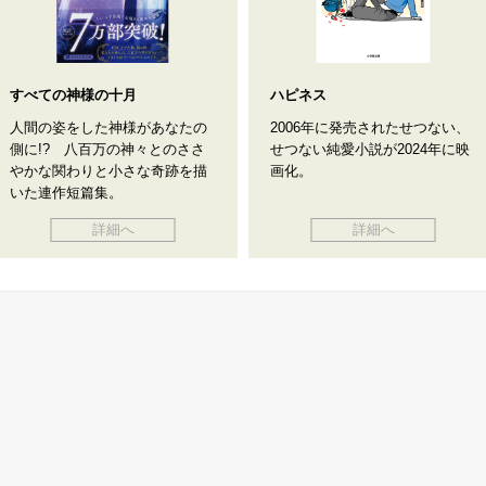
すべての神様の十月
ハピネス
人間の姿をした神様があなたの
2006年に発売されたせつない、
側に!? 八百万の神々とのささ
せつない純愛小説が2024年に映
やかな関わりと小さな奇跡を描
画化。
いた連作短篇集。
詳細へ
詳細へ