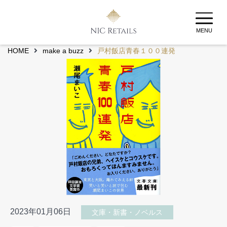
MENU
HOME
make a buzz
戸村飯店青春１００連発
2023年01月06日
文庫・新書・ノベルス