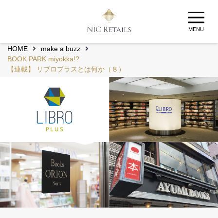
MENU
HOME
make a buzz
BOOK PARK miyokka!?
【連載】 リブロプラスとは何か（８）