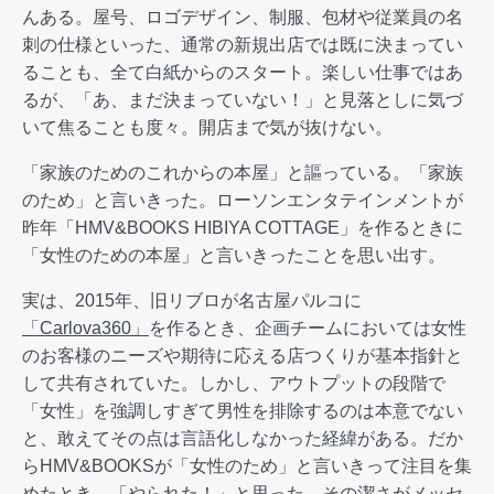
んある。屋号、ロゴデザイン、制服、包材や従業員の名
刺の仕様といった、通常の新規出店では既に決まってい
ることも、全て白紙からのスタート。楽しい仕事ではあ
るが、「あ、まだ決まっていない！」と見落としに気づ
いて焦ることも度々。開店まで気が抜けない。
「家族のためのこれからの本屋」と謳っている。「家族
のため」と言いきった。ローソンエンタテインメントが
昨年「HMV&BOOKS HIBIYA COTTAGE」を作るときに
「女性のための本屋」と言いきったことを思い出す。
実は、2015年、旧リブロが名古屋パルコに
「Carlova360」
を作るとき、企画チームにおいては女性
のお客様のニーズや期待に応える店つくりが基本指針と
して共有されていた。しかし、アウトプットの段階で
「女性」を強調しすぎて男性を排除するのは本意でない
と、敢えてその点は言語化しなかった経緯がある。だか
らHMV&BOOKSが「女性のため」と言いきって注目を集
めたとき、「やられた！」と思った。その潔さがメッセ